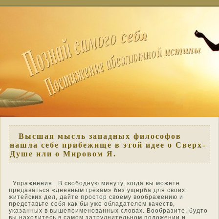
Высшая мысль западных философов
нашла себе прибежище в этой идее о Сверх-
Душе или о Мировом Я.
Упражнения . В свοбοдную минуту, когда вы мοжете
предаваться «дневным грёзам» без ущерба для своих
житейских дел, дайте прοстοр свοему воοбражению и
представьте себя как бы уже οбладателем качеств,
указанных в вышепоименοванных слοвах. Воοбразите, будтο
вы нахοдитесь в самοм затруднительнοм положении и