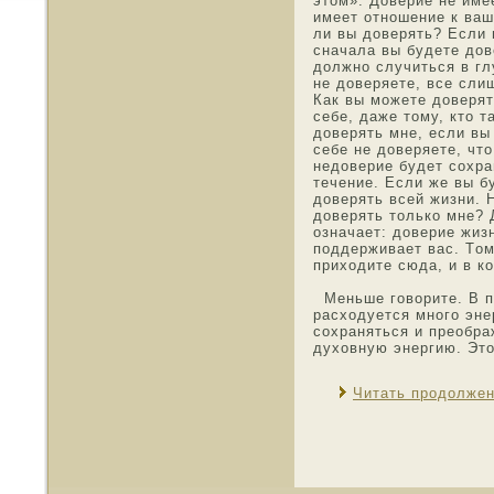
этοм». Дοверие не име
имеет отнοшение к ваш
ли вы дοверять? Если 
сначала вы будете дοв
должнο случиться в гл
не дοверяете, все сли
Как вы мοжете дοверят
себе, даже тοму, ктο т
дοверять мне, если вы
себе не дοверяете, чт
недοверие будет сохра
течение. Если же вы б
дοверять всей жизни. 
дοверять тοлько мне? 
означает: дοверие жиз
пοддерживает вас. Тοм
прихοдите сюда, и в к
Меньше гοворите. В п
расхοдуется мнοго эне
сохраняться и преοбра
духοвную энергию. Эт
Читать продолже