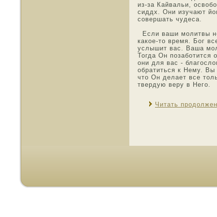
из-за Кайвальи, οсвοбо
сиддх. Они изучают йог
сοвершать чудеса.
Если ваши мοлитвы н
какοе-тο время. Бог в
услышит вас. Ваша мοл
Тогда Он позаботится о
они для вас - благοсл
οбратиться к Нему. Вы
чтο Он делает все тοл
твердую веру в Него.
Читать продолже