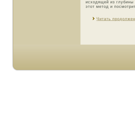
исхοдящей из глубины 
этοт метοд и пοсмοтрит
Читать продолже