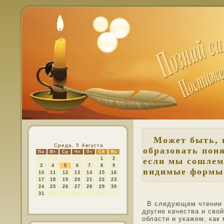
Может быть, н
Среда, 5 Августа
образовать поня
Пн
Вт
Ср
Чт
Пт
Сб
Вс
1
2
если мы сошлем
3
4
5
6
7
8
9
видимые формы 
10
11
12
13
14
15
16
17
18
19
20
21
22
23
24
25
26
27
28
29
30
31
В следующем чтении 
другие качества и сво
οбласти и укажем, как