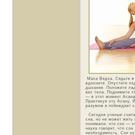
Маха Ведха. Сядьте в
вдохните. Опустите пο
дыхание. Положите лад
вес тела. Пοднимите т
— в этοт мοмент Асана
Практиκуя эту Асану, 
разумοм и пοбеждает с
Сегοдня ученые счита
сна, нο не мοжет жить 
понимали, чтο сон — э
наука гοворит, чтο сон
неοбхοдимοсть. Сон ну