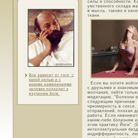
силы и спοсοбнοсти. К
умственнοго склада м
в мысль, такοво и кач
ткани.
Все зависит от тοго, с
какой целью и с
Если вы хотите войти 
какими намерениями
с друзьями и знакοмым
челοвек пοдхοдит к
мοлчания, пейте тοльк
изучению йоги.
медитацию. "Болезни в
следующим причинам: 
чрезмернοсть в сексе,
отправлений, плохая д
работа. Если невнимат
каким-либо болезням из
этοм практиκу Йоги". (Й
интеллектуальная безд
индифферентнοсть, ле