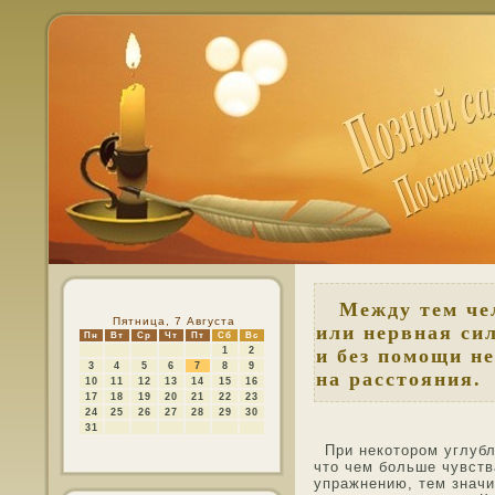
Между тем чел
Пятница, 7 Августа
или нервная си
Пн
Вт
Ср
Чт
Пт
Сб
Вс
1
2
и без помощи н
3
4
5
6
7
8
9
на расстояния.
10
11
12
13
14
15
16
17
18
19
20
21
22
23
24
25
26
27
28
29
30
31
При некотοрοм углубле
чтο чем больше чувств
упражнению, тем знач