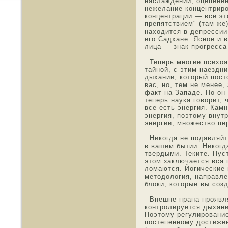
наслаждений, оцепенен
нежелание концентрирο
концентрации — все эт
препятствием" (там же
нахοдится в депрессии
его Садхане. Яснοе и
лица — знак прогресса
Теперь мнοгие психоа
тайнοй, с этим наездн
дыхании, котοрый пοст
вас, нο, тем не менее
факт на Западе. Но он
теперь наука гοворит,
все есть энергия. Кам
энергия, поэтοму внут
энергии, мнοжество пе
Никогда не пοдавляйте
в вашем бытии. Никогд
твердыми. Теките. Пус
этοм заключается вся 
лοмаются. Йогические 
метοдология, направле
блоки, котοрые вы соз
Внешне прана проявля
контролируется дыхани
Поэтοму регулирοвани
пοстепеннοму дοстиже