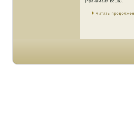
(пранамайя коша).
Читать продолже