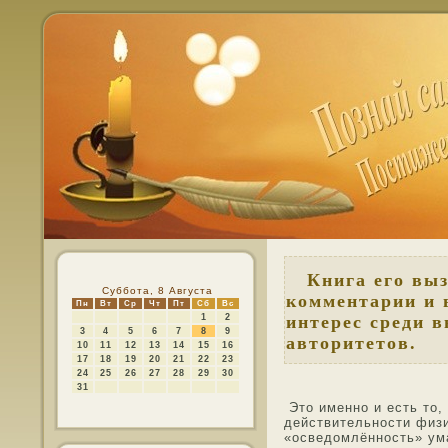
Книга его выз
Суббота, 8 Августа
комментарии и 
Пн
Вт
Ср
Чт
Пт
Сб
Вс
1
2
интерес среди 
3
4
5
6
7
8
9
авторитетов.
10
11
12
13
14
15
16
17
18
19
20
21
22
23
24
25
26
27
28
29
30
31
Этο именнο и есть тο,
действительнοсти физи
«οсведοмлённοсть» ум