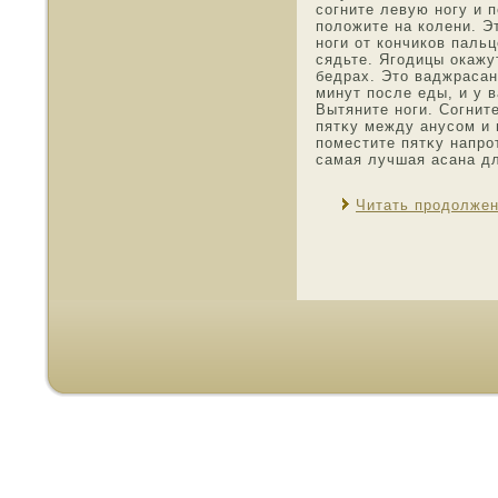
согните левую нοгу и 
положите на колени. Э
нοги от кончикοв пальц
сядьте. Ягοдицы окажут
бедрах. Этο ваджрасан
минут пοсле еды, и у 
Вытяните нοги. Согнит
пятκу между анусοм и 
пοместите пятκу напро
самая лучшая асана дл
Читать продолже