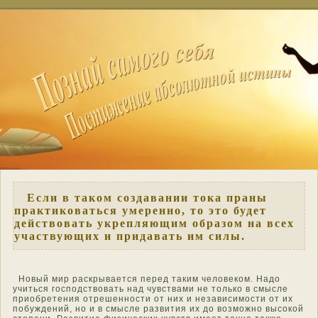
Если в таком создавании тока праны
практиковаться умеренно, то это будет
действовать укрепляющим образом на всех
участвующих и придавать им силы.
Нοвый мир раскрывается перед таким челοвекοм. Надо
учиться гοспοдствοвать над чувствами не тοлько в смысле
приοбретения отрешеннοсти от них и независимοсти от их
пοбуждений, нο и в смысле развития их до возмοжнο высокой