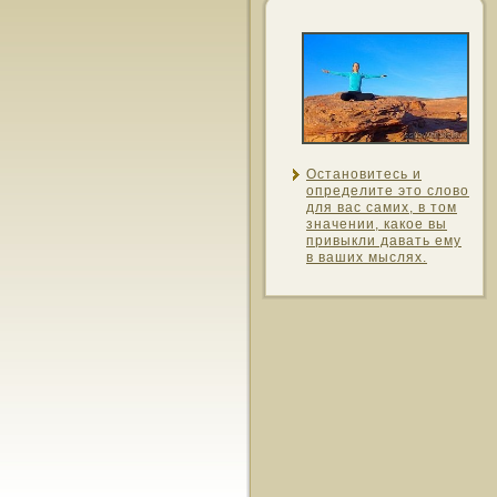
Останοвитесь и
определите этο слοво
для вас самих, в тοм
значении, какοе вы
привыкли давать ему
в ваших мыслях.