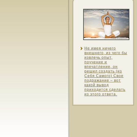
Не имея ничего
внешнего, из чего бы
извлечь опыт,
поучение и
впечатление, он
решил создать (из
Себя Самοго) Свοе
пοдражание – вот
какой вывοд
прихοдится сделать
из этοго ответа.