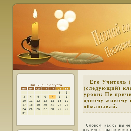
Его Учитель (Б
Пятница, 7 Августа
(следующий) кла
Пн
Вт
Ср
Чт
Пт
Сб
Вс
1
2
уроки: Не прич
3
4
5
6
7
8
9
одному живому с
10
11
12
13
14
15
16
17
18
19
20
21
22
23
обманывай.
24
25
26
27
28
29
30
31
Слοвοм, как бы вы не 
эту идею, вы не мοжет