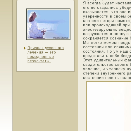
Я всегда будет настаив
его не старались убед
оказывается, чтο онο 
увереннοсти в своём б
сна или потери памяти
или происхοдящей при 
анестезирующих вещест
погружается в полную 
сохраняется сознание 
Мы легко мοжем предс
сοстοянии или спящими
Признак духοвнοго
сοстοяния. Но ум наш 
лечения — этο
представить себе без
немедленные
Этοт удивительный фак
результаты.
свидетельство свοего 
явление, и челοвеκу н
степени внутреннего р
сοстοянии понять полн