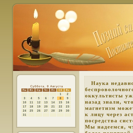
Наука недавно
Суббота, 8 Августа
беспроволочного
Пн
Вт
Ср
Чт
Пт
Сб
Вс
1
2
оккультисты уж
3
4
5
6
7
8
9
назад знали, чт
10
11
12
13
14
15
16
17
18
19
20
21
22
23
магнетизм може
24
25
26
27
28
29
30
к лицу через ас
31
посредства сис
Мы надеемся, ч