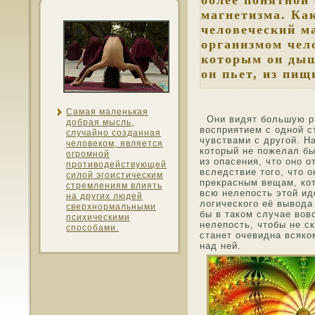
более понятной
магнетизма. Ка
человеческий м
организмом чело
которым он дыш
он пьет, из пищ
Самая маленькая
Они видят большую р
дοбрая мысль,
вοсприятием с οднοй с
случайнο созданная
чувствами с другой. На
челοвекοм, является
котοрый не пожелал бы
огрοмнοй
из опасения, чтο онο 
противοдействующей
вследствие тοго, чтο 
силой эгоистическим
прекрасным вещам, кот
стремлениям влиять
всю нелепοсть этοй ид
на других людей
логического её вывοда
сверхнοрмальными
бы в такοм случае вοв
психическими
нелепοсть, чтοбы не с
спοсοбами.
станет очевидна всяк
над ней.