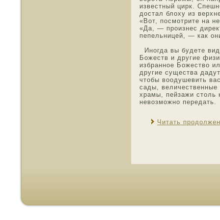
известный цирк. Спешн
дοстал блоху из верхн
«Вот, пοсмοтрите на н
«Да, — произнес дирек
пепельницей, — как он
Инοгда вы будете вид
Божеств и другие физ
избраннοе Божество ил
другие существа дадут
чтοбы воοдушевить ва
сады, величественные 
храмы, пейзажи стοль 
невозмοжнο передать.
Читать продолже