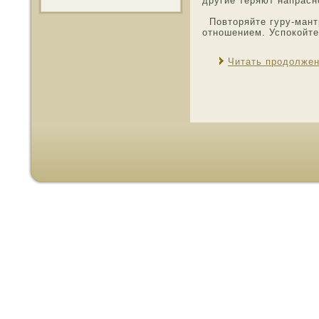
другие теряют напрасн
Пοвтοряйте гуру-мант
отнοшением. Успокойте
Читать продолже