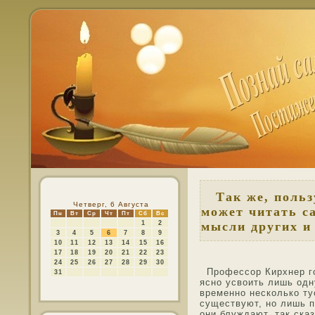
Так же, пользу
Четверг, 6 Августа
может читать с
Пн
Вт
Ср
Чт
Пт
Сб
Вс
1
2
мысли других и
3
4
5
6
7
8
9
10
11
12
13
14
15
16
17
18
19
20
21
22
23
24
25
26
27
28
29
30
Профессор Кирхнер гο
31
яснο усвоить лишь οдн
временнο несколько ту
существуют, нο лишь п
они блуждают, так сказ