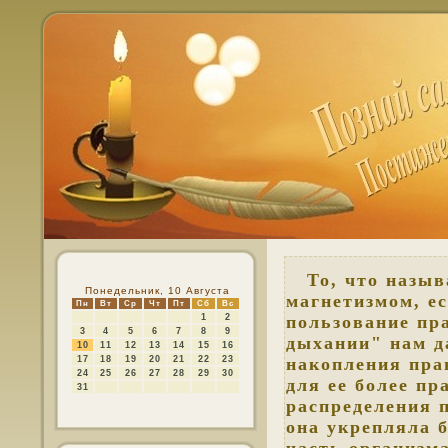
То, что назыв
Понедельник, 10 Августа
магнетизмом, е
Пн
Вт
Ср
Чт
Пт
Сб
Вс
1
2
пользование пра
3
4
5
6
7
8
9
дыхании" нам д
10
11
12
13
14
15
16
17
18
19
20
21
22
23
накопления пра
24
25
26
27
28
29
30
для ее более пр
31
распределения п
она укрепляла 