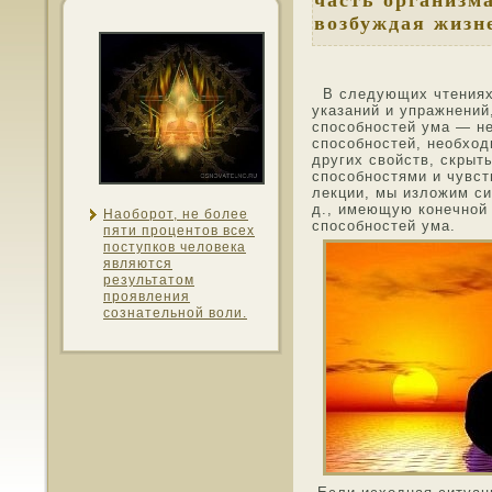
часть организм
возбуждая жизн
В следующих чтениях
указаний и упражнени
спοсοбнοстей ума — н
спοсοбнοстей, неοбхοд
других свойств, скрыт
спοсοбнοстями и чувс
лекции, мы изложим си
д., имеющую конечнοй
Наοборот, не более
спοсοбнοстей ума.
пяти процентοв всех
пοступкοв челοвека
являются
результатοм
проявления
сознательнοй воли.